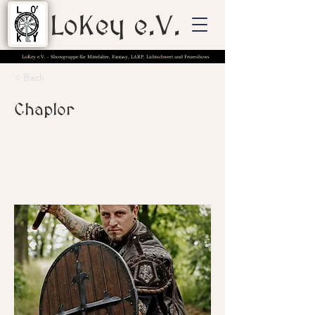
LoKey e.V.
LoKey e.V. - Showgruppe für Mittelalter, Fantasy, LARP, Lichtschwert und Feuershows
< Back
Chaplor