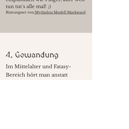
tun tut´s alle mal! ;)
Rüstungsset von
Mytholon Modell Markward
4. Gewandung
Im Mittelalter und Fatasy-
Bereich hört man anstatt
Kleidung meist mit
Gewandung. Gewandung ist
eben ein altdeutscher Begriff
und bezieht sich heute auf
Kleidung nach mehr oder
weniger exakter Nachbildung