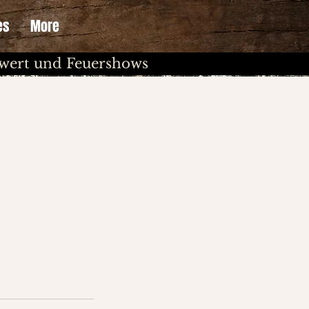
es
More
chwert und Feuershows